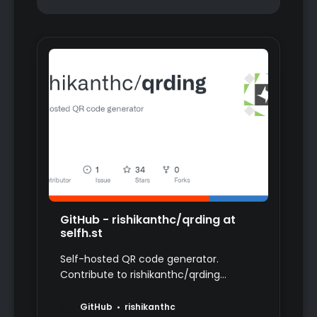
GitHub - rishikanthc/qrding at
selfh.st
Self-hosted QR code generator.
Contribute to rishikanthc/qrding
development by creating an account
on GitHub.
GitHub
rishikanthc