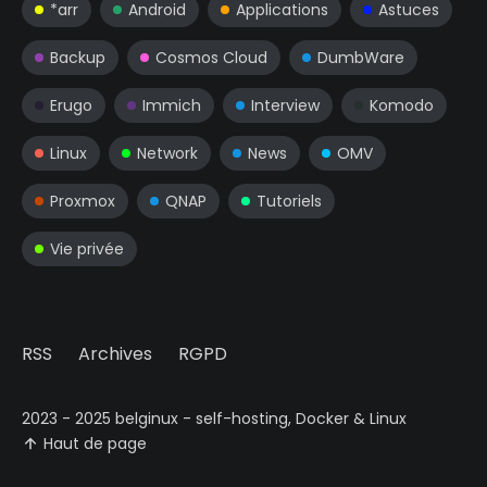
*arr
Android
Applications
Astuces
Backup
Cosmos Cloud
DumbWare
Erugo
Immich
Interview
Komodo
Linux
Network
News
OMV
Proxmox
QNAP
Tutoriels
Vie privée
RSS
Archives
RGPD
2023 - 2025 belginux - self-hosting, Docker & Linux
Haut de page