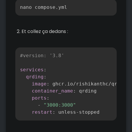
Copier
nano compose.yml
Et collez ça dedans :
Copier
#version: '3.8'
services
:
qrding
:
image
:
 ghcr.io/rishikanthc/qrding
:
container_name
:
 qrding

ports
:
-
"3000:3000"
restart
:
 unless
-
stopped