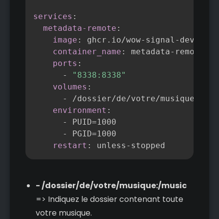
services
:
metadata-remote
:
image
:
 ghcr.io/wow
-
signal
-
dev/meta
container_name
:
 metadata
-
remote

ports
:
-
"8338:8338"
volumes
:
-
 /dossier/de/votre/musique
:
/mus
environment
:
-
 PUID=1000

-
 PGID=1000

restart
:
 unless
-
stopped
- /dossier/de/votre/musique:/music
=> Indiquez le dossier contenant toute
votre musique.