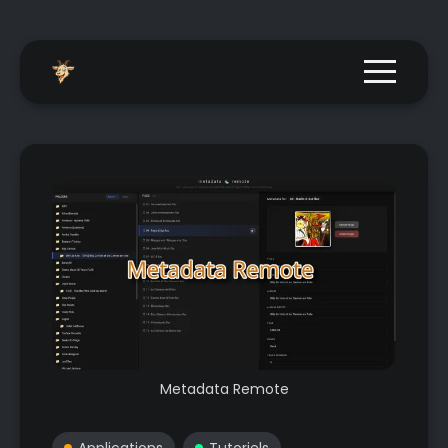
Menu togg
Metadata Remote
Applications
Tutoriels