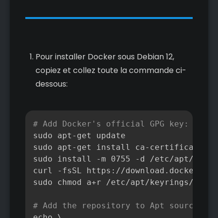
Pour installer Docker sous Debian 12,
copiez et collez toute la commande ci-
dessous:
Copier
# Add Docker's official GPG key:
sudo apt
-
get update

sudo apt
-
get install ca
-
certificates c
sudo install 
-
m 0755 
-
d /etc/apt/keyri
curl 
-
fsSL https
:
//download.docker.com
sudo chmod a+r /etc/apt/keyrings/docke
# Add the repository to Apt sources:
echo \
