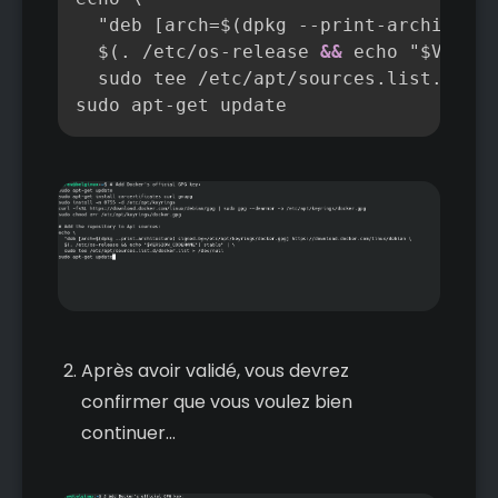
  "deb 
[
arch=$(dpkg 
-
-
print
-
architectu
  $(. /etc/os
-
release 
&&
 echo "$VERSIO
  sudo tee /etc/apt/sources.list.d/doc
sudo apt
-
get update
Après avoir validé, vous devrez
confirmer que vous voulez bien
continuer...