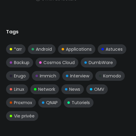
Tags
*arr
Android
Applications
Astuces
Backup
Cosmos Cloud
DumbWare
Erugo
Immich
Interview
Komodo
Linux
Network
News
OMV
Proxmox
QNAP
Tutoriels
Vie privée