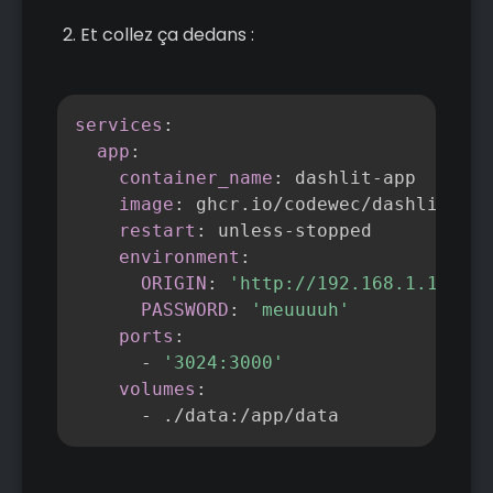
Et collez ça dedans :
Copier
services
:
app
:
container_name
:
 dashlit
-
app

image
:
 ghcr.io/codewec/dashlit
:
lat
restart
:
 unless
-
stopped

environment
:
ORIGIN
:
'http://192.168.1.152:30
PASSWORD
:
'meuuuuh'
ports
:
-
'3024:3000'
volumes
:
-
 ./data
:
/app/data