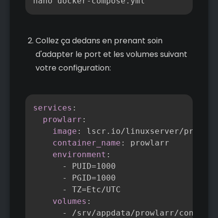
nano docker-compose.yml
Collez ça dedans en prenant soin
d'adapter le port et les volumes suivant
votre configuration:
Copier
services
:
prowlarr
:
image
:
 lscr.io/linuxserver/prowlar
container_name
:
 prowlarr

environment
:
-
 PUID=1000

-
 PGID=1000

-
 TZ=Etc/UTC

volumes
:
-
 /srv/appdata/prowlarr/config
:
/