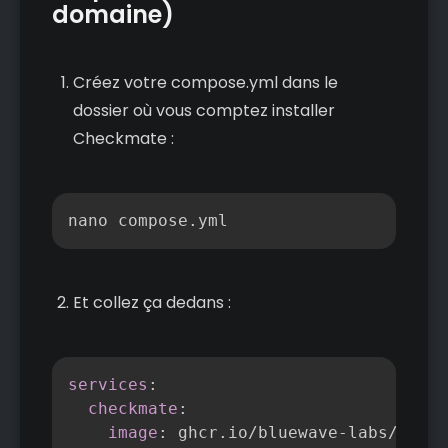
domaine)
Créez votre compose.yml dans le
dossier où vous comptez installer
Checkmate :
Copier
nano compose.yml
Et collez ça dedans :
Copier
services
:
checkmate
:
image
:
 ghcr.io/bluewave
-
labs/check