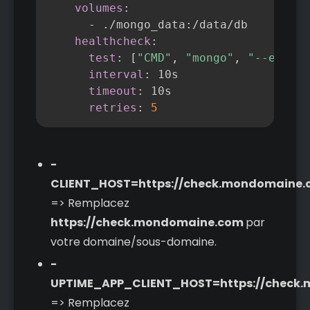
volumes
:
-
 ./mongo_data
:
/data/db

healthcheck
:
test
:
[
"CMD"
,
"mongo"
,
"--eval"
,
interval
:
 10s

timeout
:
 10s

retries
:
5
-
CLIENT_HOST=https://check.mondomaine
=> Remplacez
https://check.mondomaine.com
par
votre domaine/sous-domaine.
-
UPTIME_APP_CLIENT_HOST=https://check
=> Remplacez