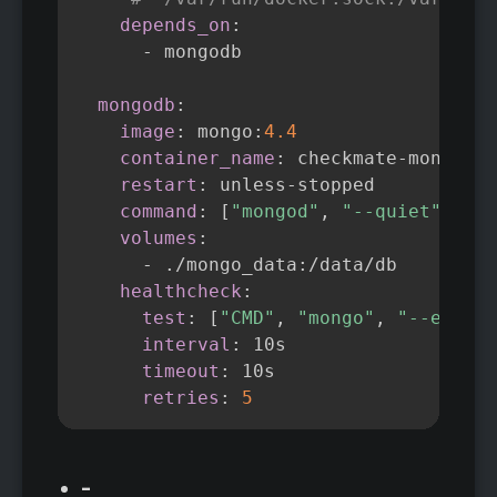
depends_on
:
-
 mongodb

mongodb
:
image
:
 mongo
:
4.4
container_name
:
 checkmate
-
mongo

restart
:
 unless
-
stopped

command
:
[
"mongod"
,
"--quiet"
,
"--
volumes
:
-
 ./mongo_data
:
/data/db

healthcheck
:
test
:
[
"CMD"
,
"mongo"
,
"--eval"
,
interval
:
 10s

timeout
:
 10s

retries
:
5
-