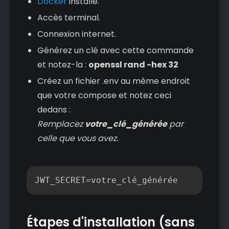
Docker
installé.
Accès terminal.
Connexion internet.
Générez un clé avec cette commande
et notez-la :
openssl rand -hex 32
Créez un fichier .env au même endroit
que votre compose et notez ceci
dedans :
Remplacez
votre_clé_générée
par
celle que vous avez.
Copier
JWT_SECRET=votre_clé_générée
Étapes d'installation (sans