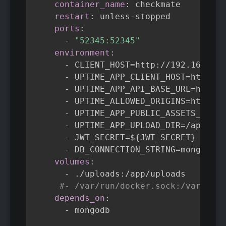
container_name
:
 checkmate

restart
:
 unless
-
stopped

ports
:
-
"52345:52345"
environment
:
-
 CLIENT_HOST=http
:
//192.168.1.1
-
 UPTIME_APP_CLIENT_HOST=http
:
//
-
 UPTIME_APP_API_BASE_URL=http
:
/
-
 UPTIME_ALLOWED_ORIGINS=http
:
//
-
 UPTIME_APP_PUBLIC_ASSETS_URL=h
-
 UPTIME_APP_UPLOAD_DIR=/app/upl
-
 JWT_SECRET=$
{
JWT_SECRET
}
-
 DB_CONNECTION_STRING=mongodb
:
/
volumes
:
-
 ./uploads
:
/app/uploads

#- /var/run/docker.sock:/var/run/
depends_on
:
-
 mongodb
