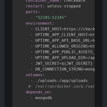
container_name
:
 checkmate

restart
:
 unless
-
stopped

ports
:
-
"52345:52345"
environment
:
-
 CLIENT_HOST=https
:
//check.mond
-
 UPTIME_APP_CLIENT_HOST=https
:
/
-
 UPTIME_APP_API_BASE_URL=https
:
-
 UPTIME_ALLOWED_ORIGINS=https
:
/
-
 UPTIME_APP_PUBLIC_ASSETS_URL=h
-
 UPTIME_APP_UPLOAD_DIR=/app/upl
-
 JWT_SECRET=$
{
JWT_SECRET
}
-
 DB_CONNECTION_STRING=mongodb
:
/
volumes
:
-
 ./uploads
:
/app/uploads

#- /var/run/docker.sock:/var/run/
depends_on
:
-
 mongodb
