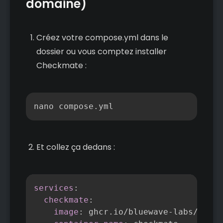
domaine)
Créez votre compose.yml dans le
dossier ou vous comptez installer
Checkmate :
Copier
nano compose.yml
Et collez ça dedans :
Copier
services
:
checkmate
:
image
:
 ghcr.io/bluewave
-
labs/check