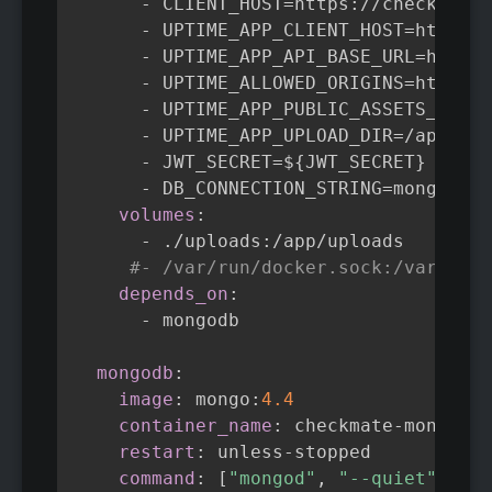
-
 CLIENT_HOST=https
:
//check.mond
-
 UPTIME_APP_CLIENT_HOST=https
:
/
-
 UPTIME_APP_API_BASE_URL=https
:
-
 UPTIME_ALLOWED_ORIGINS=https
:
/
-
 UPTIME_APP_PUBLIC_ASSETS_URL=h
-
 UPTIME_APP_UPLOAD_DIR=/app/upl
-
 JWT_SECRET=$
{
JWT_SECRET
}
-
 DB_CONNECTION_STRING=mongodb
:
/
volumes
:
-
 ./uploads
:
/app/uploads

#- /var/run/docker.sock:/var/run/
depends_on
:
-
 mongodb

mongodb
:
image
:
 mongo
:
4.4
container_name
:
 checkmate
-
mongo

restart
:
 unless
-
stopped

command
:
[
"mongod"
,
"--quiet"
,
"--