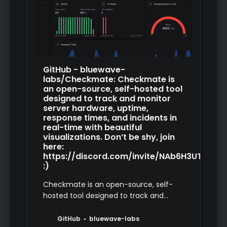
GitHub - bluewave-
labs/Checkmate: Checkmate is
an open-source, self-hosted tool
designed to track and monitor
server hardware, uptime,
response times, and incidents in
real-time with beautiful
visualizations. Don’t be shy, join
here:
https://discord.com/invite/NAb6H3UTjK
:)
Checkmate is an open-source, self-
hosted tool designed to track and
monitor server hardware, uptime,
response times, and incidents in real-
GitHub
bluewave-labs