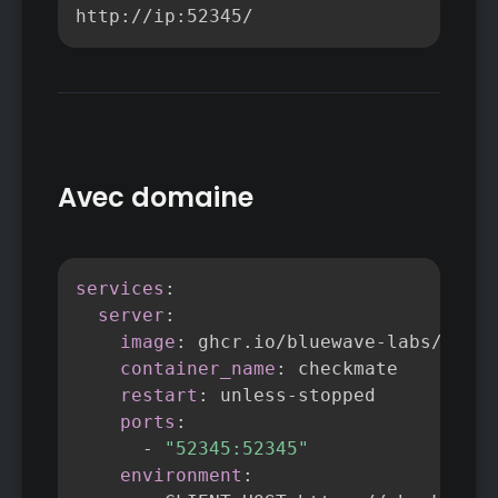
Copier
http://ip:52345/
Avec domaine
Copier
services
:
server
:
image
:
 ghcr.io/bluewave
-
labs/check
container_name
:
 checkmate

restart
:
 unless
-
stopped

ports
:
-
"52345:52345"
environment
: