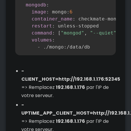
mongodb
:
image
:
 mongo
:
6
container_name
:
 checkmate
-
mongo

restart
:
 unless
-
stopped

command
:
[
"mongod"
,
"--quiet"
]
volumes
:
-
 ./mongo
:
/data/db
-
CLIENT_HOST=http://192.168.1.176:52345
=> Remplacez
192.168.1.176
par l'IP de
votre serveur.
-
UPTIME_APP_CLIENT_HOST=http://192.168.1.
=> Remplacez
192.168.1.176
par l'IP de
votre serveur.