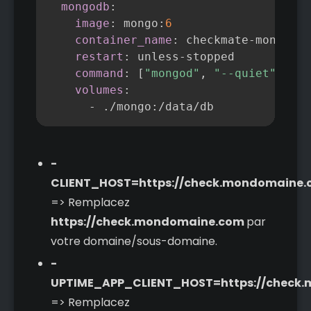
mongodb
:
image
:
 mongo
:
6
container_name
:
 checkmate
-
mongo

restart
:
 unless
-
stopped

command
:
[
"mongod"
,
"--quiet"
]
volumes
:
-
 ./mongo
:
/data/db
-
CLIENT_HOST=https://check.mondomaine
=> Remplacez
https://check.mondomaine.com
par
votre domaine/sous-domaine.
-
UPTIME_APP_CLIENT_HOST=https://check
=> Remplacez