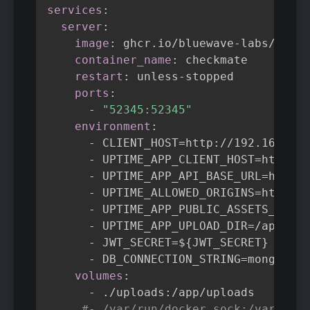
Copier
services
:
server
:
image
:
 ghcr.io/bluewave
-
labs/check
container_name
:
 checkmate

restart
:
 unless
-
stopped

ports
:
-
"52345:52345"
environment
:
-
 CLIENT_HOST=http
:
//192.168.1.1
-
 UPTIME_APP_CLIENT_HOST=http
:
//
-
 UPTIME_APP_API_BASE_URL=http
:
/
-
 UPTIME_ALLOWED_ORIGINS=http
:
//
-
 UPTIME_APP_PUBLIC_ASSETS_URL=h
-
 UPTIME_APP_UPLOAD_DIR=/app/upl
-
 JWT_SECRET=$
{
JWT_SECRET
}
-
 DB_CONNECTION_STRING=mongodb
:
/
volumes
:
-
 ./uploads
:
/app/uploads

#- /var/run/docker.sock:/var/run/