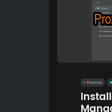
Proxmox
Insta
Mana