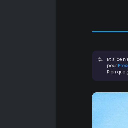
🥳
Et si ce 
pour
Prox
Rien que 