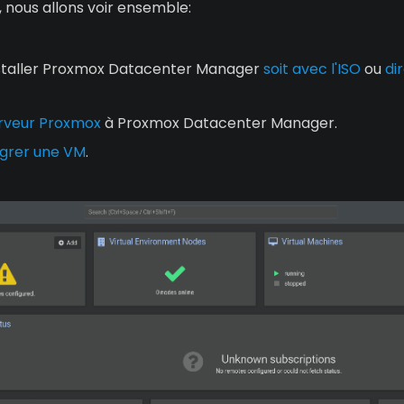
, nous allons voir ensemble:
taller Proxmox Datacenter Manager
soit avec l'ISO
ou
di
erveur Proxmox
à Proxmox Datacenter Manager.
grer une VM
.