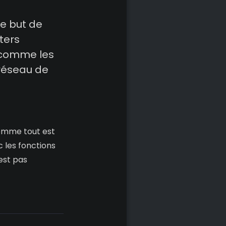
e but de
ters
e comme les
 réseau de
 comme tout est
c les fonctions
'est pas