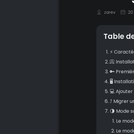
zarev
20 
Table d
⚡ Caractér
📀 Installa
🔑 Premiè
🖥️ Install
💻 Ajoute
⤴️ Migrer
🌗 Mode s
Le mod
Le mode