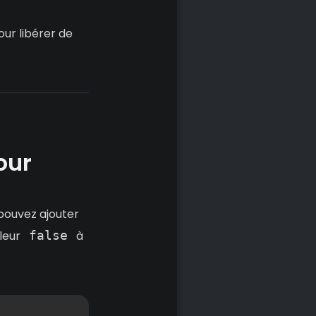
ur libérer de
our
pouvez ajouter
leur
false
à
Copier