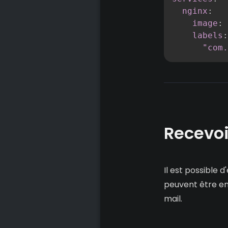
nginx
:
image
:
 
labels
:
"com.
Recevoi
Il est possible d
peuvent être en
mail.