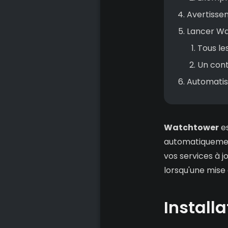
Avertisse
Lancer Wa
Tous le
Un cont
Automatise
Watchtower
es
automatiquement
vos services à j
lorsqu'une mise 
Install