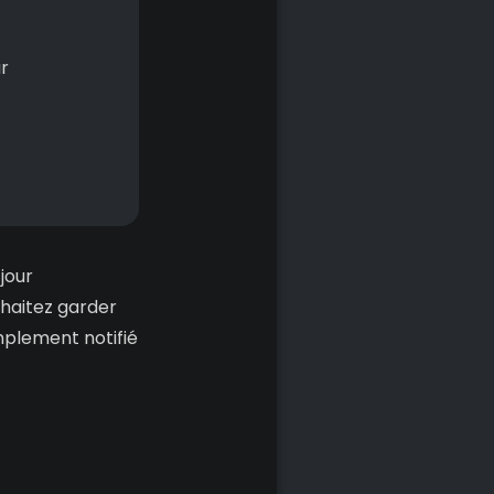
r
jour
haitez garder
implement notifié