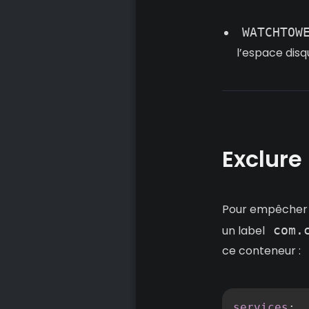
WATCHTOW
l’espace disq
Exclure
Pour empêcher W
un label
com.
ce conteneur :
services
: