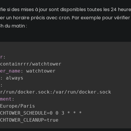
ifie si des mises à jour sont disponibles toutes les 24 heur
r un horaire précis avec cron. Par exemple pour vérifier 
3h du matin :
r
:
containrrr/watchtower

er_name
:
 watchtower

:
 always

:
r/run/docker.sock
:
/var/run/docker.sock

ment
:
Europe/Paris

CHTOWER_SCHEDULE=0 0 3 * * *
