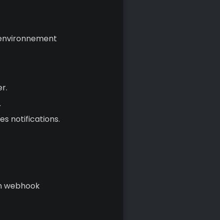
d'environnement
er.
.
les notifications.
 un webhook