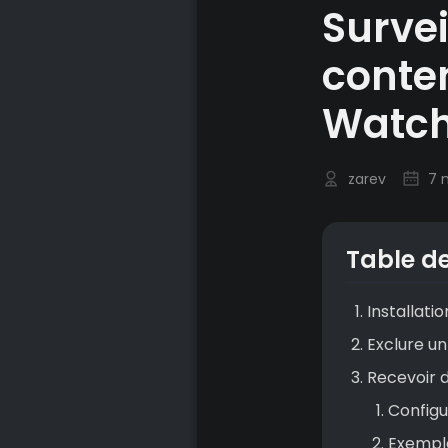
Survei
conte
Watch
zarev
7 
Table d
Installat
Exclure un
Recevoir d
Configu
Exemple