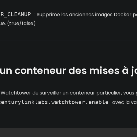
ER_CLEANUP
: Supprime les anciennes images Docker po
ue. (true/false)
 un conteneur des mises à j
atchtower de surveiller un conteneur particulier, vous 
centurylinklabs.watchtower.enable
avec la va