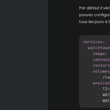
Par défaut il vér
pouvez configure
tous les jours à 
services
:
watchtowe
image
:
 
contain
restart
volumes
-
 /va
environ
-
 TZ=
-
 WAT
-