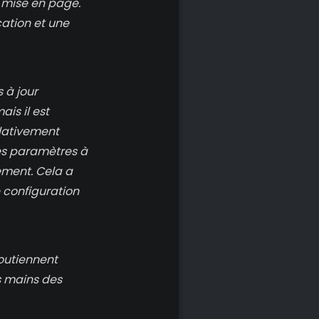
 mise en page.
cation et une
 à jour
is il est
lativement
les paramètres à
ement. Cela a
 configuration
soutiennent
s mains des