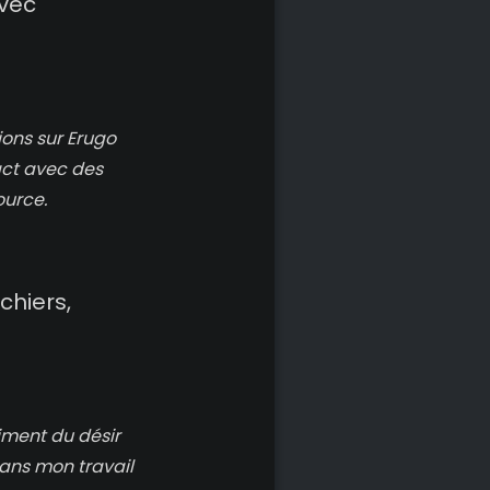
avec
ions sur Erugo
act avec des
ource.
chiers,
aiment du désir
Dans mon travail