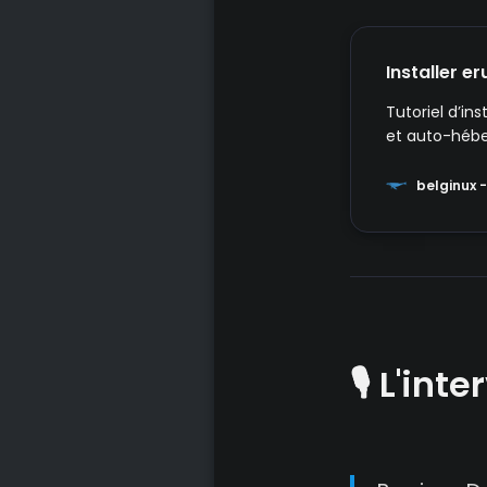
Installer e
Tutoriel d’in
et auto-hébe
belginux -
🎙️ L'int