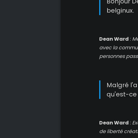
Bonjour D
belginux.
Dean Ward
:
Me
avec la communa
personnes passi
Malgré l'
qu'est-ce 
Dean Ward
:
Ex
de liberté créat