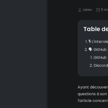
zarev
5 m
Table d
🎙️ L'interv
🗣️ GitHub
GitHub
Discord
Ayant découvert
questions à son
l'article concer