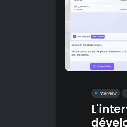
Interview
L'inte
dével