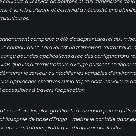
couleurs aux styles de boutons et aux dimensions de la
e à la fois puissant et convivial a nécessité une planifi
minutieuses.
tonnamment complexe a été d'adapter Laravel aux mises
a configuration. Laravel est un framework fantastique, ma
conçu pour des applications avec des configurations re
oulais que les administrateurs d'Erugo puissent changer 
edémarrer le serveur ou modifier les variables d'environn
ues approches créatives sur la façon dont les valeurs de
 accessibles à travers l'application.
nalement été les plus gratifiants à résoudre parce qu'ils 
philosophie de base d'Erugo - mettre le contrôle dans le
des administrateurs plutôt que d'imposer des limites.