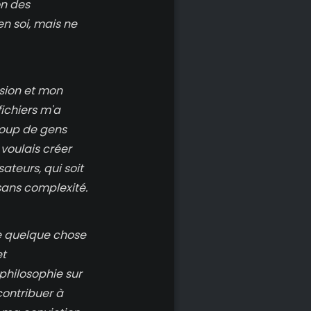
on des
en soi, mais ne
ision et mon
ichiers m'a
coup de gens
 voulais créer
sateurs, qui soit
sans complexité.
de quelque chose
et
 philosophie sur
contribuer à