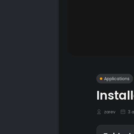
Applications
Instal
zarev
3 a