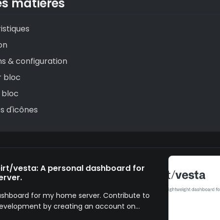
es matières
istiques
ion
ns & configuration
 bloc
 bloc
s d'icônes
irt/vesta: A personal dashboard for
rver.
ashboard for my home server. Contribute to
development by creating an account on