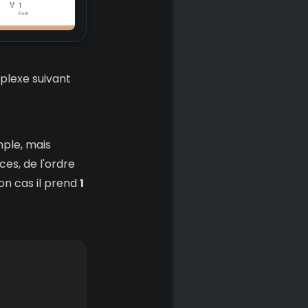
plexe suivant
mple, mais
es, de l'ordre
on cas il prend
1