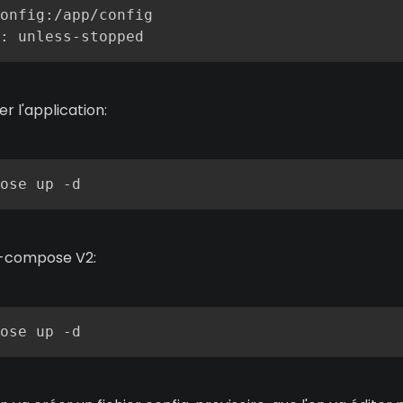
onfig
:
/app/config

:
 unless
-
stopped
r l'application:
-compose V2:
ose up -d