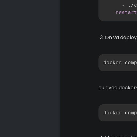
-
 ./c
restart
On va déploye
ou avec docker
docker comp