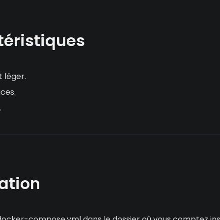
éristiques
 léger.
ices.
.
lation
docker-compose.yml dans le dossier où vous comptez inst