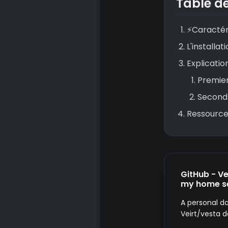
Table d
⚡Caractér
L'installat
Explicatio
Premier
Second
Ressource
GitHub - Ve
my home se
A personal d
Veirt/vesta 
GitHub.