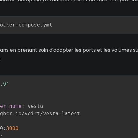
ocker-compose.yml
ans en prenant soin d'adapter les ports et les volumes su
:
.9'
er_name
:
 vesta

ghcr.io/veirt/vesta
:
latest

0
:
3000
: