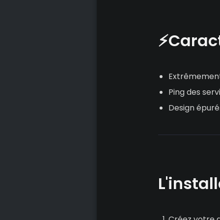
⚡Caract
Extrêmement
Ping des serv
Design épuré
L'instal
Créez votre 