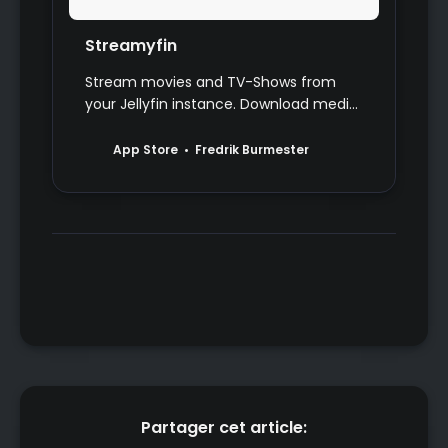
‎Streamyfin
‎Stream movies and TV-Shows from
your Jellyfin instance. Download media
to watch on the go, cast to your TV,
and much more!
App Store
Fredrik Burmester
Partager cet article: