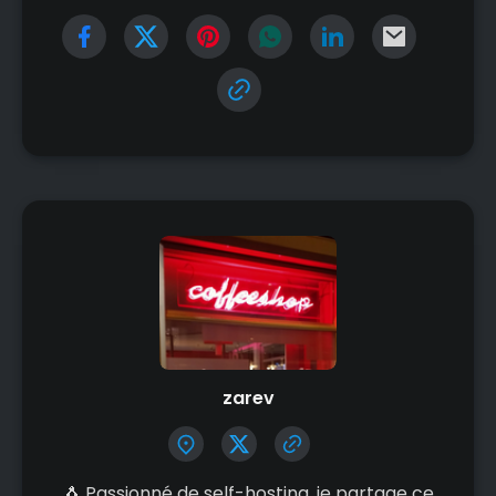
zarev
🐧 Passionné de self-hosting, je partage ce