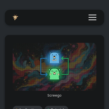
Menu togg
Screego