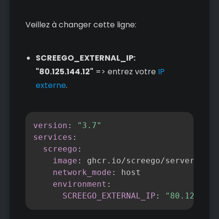
Veillez à changer cette ligne:
SCREEGO_EXTERNAL_IP:
"80.125.144.12"
=> entrez votre
IP
externe
.
Copier
version
:
"3.7"
services
:
screego
:
image
:
 ghcr.io/screego/server
:
1.10
network_mode
:
 host

environment
:
SCREEGO_EXTERNAL_IP
:
"80.125.144