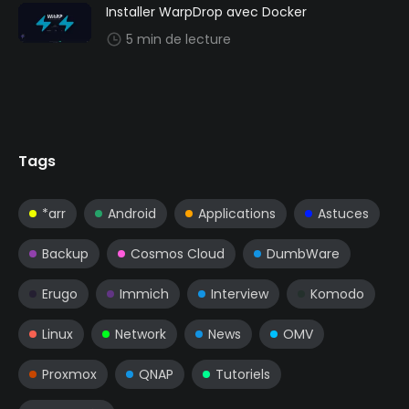
Installer WarpDrop avec Docker
5 min de lecture
Tags
*arr
Android
Applications
Astuces
Backup
Cosmos Cloud
DumbWare
Erugo
Immich
Interview
Komodo
Linux
Network
News
OMV
Proxmox
QNAP
Tutoriels