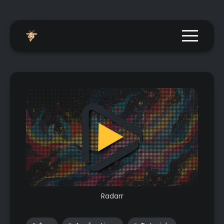
Menu togg
Radarr