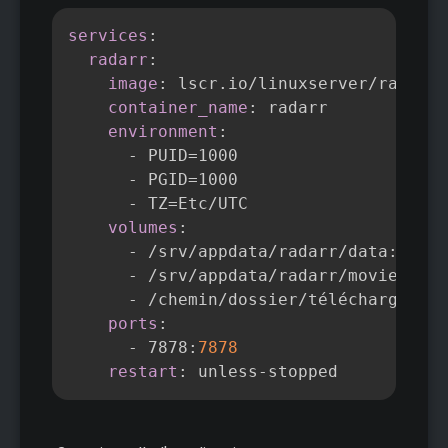
Copier
services
:
radarr
:
image
:
 lscr.io/linuxserver/radarr
:
container_name
:
 radarr

environment
:
-
 PUID=1000

-
 PGID=1000

-
 TZ=Etc/UTC

volumes
:
-
 /srv/appdata/radarr/data
:
/conf
-
 /srv/appdata/radarr/movies
:
/mo
-
 /chemin/dossier/téléchargement
ports
:
-
 7878
:
7878
restart
:
 unless
-
stopped