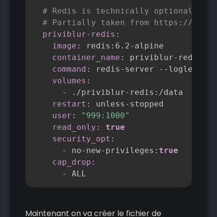
# Redis is technically optional but 
# Partially taken from https://githu
priviblur-redis
:
image
:
 redis
:
6.2
-
alpine

container_name
:
 priviblur
-
redis

command
:
 redis
-
server 
-
-
loglevel w
volumes
:
-
 ./priviblur
-
redis
:
/data

restart
:
 unless
-
stopped

user
:
"999:1000"
read_only
:
true
security_opt
:
-
 no
-
new
-
privileges
:
true
cap_drop
:
-
 ALL
Maintenant on va créer le fichier de