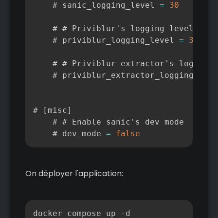
    # sanic_logging_level 
=
30
    # # Priviblur's logging level

    # priviblur_logging_level 
=
30
    # # Priviblur extractor's logging 
    # priviblur_extractor_logging_leve
# 
[
misc
]
    # # Enable sanic's dev mode

    # dev_mode 
=
false
On déployer l'application:
Copier
docker compose up -d