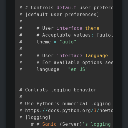
# # Controls 
default
 user preferences

# 
[
default_user_preferences
]
#

#     # User 
interface
theme
#     # Acceptable values
:
[
auto
,
 ligh
#     theme 
=
"auto"
#

#     # User 
interface
language
#     # For available options see loca
#     language 
=
"en_US"
# Controls logging behavior

#

# Use Python's numerical logging level
# https
:
/
/
docs
.
python
.
org
/
3
/
howto
/
logg
# 
[
logging
]
    # # 
Sanic
(
Server
)
's logging level