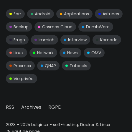
*arr
Android
Applications
Astuces
Backup
Cosmos Cloud
DumbWare
Erugo
Immich
Interview
Komodo
Linux
Network
News
OMV
Proxmox
QNAP
Tutoriels
Vie privée
RSS
Archives
RGPD
2023 - 2025 belginux - self-hosting, Docker & Linux
Haut de page