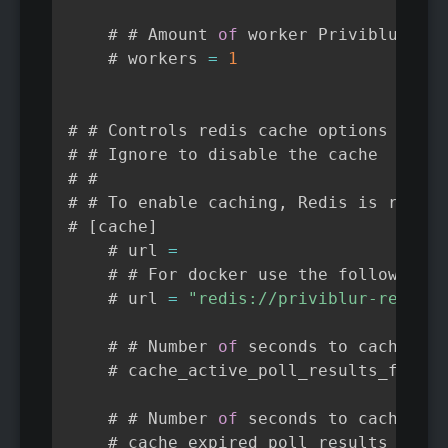
    # # Amount 
of
 worker Priviblur ins
    # workers 
=
1
# # Controls redis cache options

# # Ignore to disable the cache

# # 

# # To enable caching
,
 Redis is requir
# 
[
cache
]
    # url 
=
    # # For docker use the following
:
    # url 
=
"redis://priviblur-redis:6
    # # Number 
of
 seconds to cache pol
    # cache_active_poll_results_for 
=
    # # Number 
of
 seconds to cache pol
    # cache_expired_poll_results_for 
=