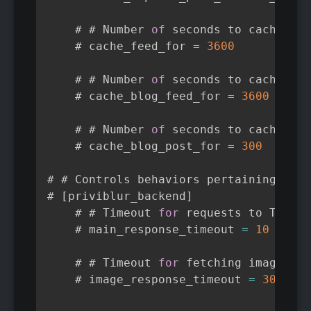
    # # Number 
of
 seconds to cache 
fee
    # cache_feed_for 
=
3600
    # # Number 
of
 seconds to cache blo
    # cache_blog_feed_for 
=
3600
    # # Number 
of
 seconds to cache ind
    # cache_blog_post_for 
=
300
# # Controls behaviors pertaining to t
# 
[
priviblur_backend
]
    # # Timeout 
for
 requests to Tumblr
    # main_response_timeout 
=
10
    # # Timeout 
for
 fetching image res
    # image_response_timeout 
=
30