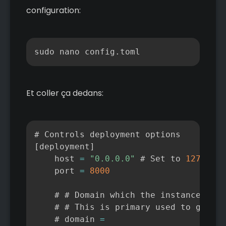
configuration:
Copier
sudo nano config.toml
Et coller ça dedans:
Copier
[
deployment
]
    host 
=
"0.0.0.0"
 # Set to 
127.0
.0
.
    port 
=
8000
    # # Domain which the instance is h
    # # This is primary used to genera
    # domain 
=