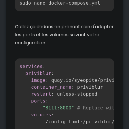
Copier
sudo nano docker-compose.yml
Collez ça dedans en prenant soin d'adapter
les ports et les volumes suivant votre
configuration:
Copier
services
:
priviblur
:
image
:
 quay.io/syeopite/priviblur
:
container_name
:
 priviblur

restart
:
 unless
-
stopped

ports
:
-
"8111:8000"
# Replace with "80
volumes
:
-
 ./config.toml
:
/priviblur/confi