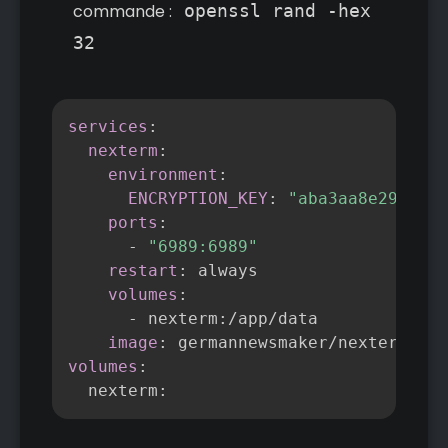
commande :
openssl rand -hex
32
Copier
services
:
nexterm
:
environment
:
ENCRYPTION_KEY
:
"aba3aa8e29b9904
ports
:
-
"6989:6989"
restart
:
 always

volumes
:
-
 nexterm
:
/app/data

image
:
 germannewsmaker/nexterm
:
1.0
volumes
:
  nexterm
: