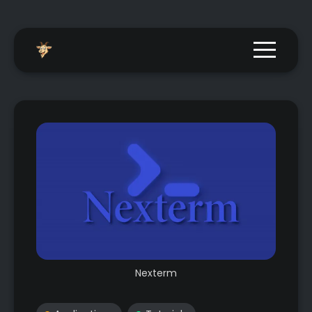
Menu togg
Nexterm