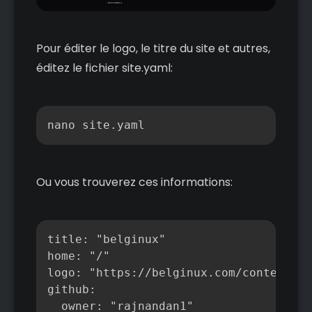
Pour éditer le logo, le titre du site et autres,
éditez le fichier site.yaml:
Copier
nano site.yaml
Ou vous trouverez ces informations:
Copier
title: "belginux"

home: "/"

logo: "https://belginux.com/content/im
github:

  owner: "rajnandan1"
