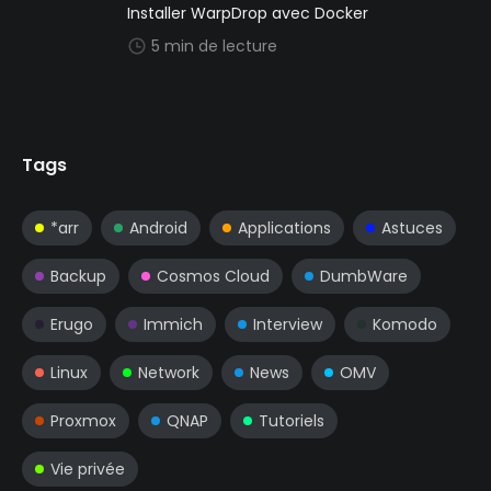
Installer WarpDrop avec Docker
5 min de lecture
Tags
*arr
Android
Applications
Astuces
Backup
Cosmos Cloud
DumbWare
Erugo
Immich
Interview
Komodo
Linux
Network
News
OMV
Proxmox
QNAP
Tutoriels
Vie privée