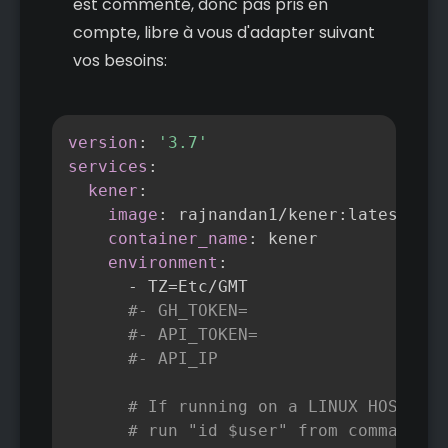
est commenté, donc pas pris en
compte, libre à vous d'adapter suivant
vos besoins:
Copier
version
:
'3.7'
services
:
kener
:
image
:
 rajnandan1/kener
:
latest 
# a
container_name
:
 kener

environment
:
-
 TZ=Etc/GMT

#- GH_TOKEN=
#- API_TOKEN=
#- API_IP
# If running on a LINUX HOST and
# run "id $user" from command li