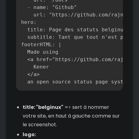
  - name: "Github"

    url: "https://github.com/rajnandan
hero:

  title: Page des statuts belginux

  subtitle: Tant que tout n'est pas ro
footerHTML: |

  Made using 

  <a href="https://github.com/rajnanda
    Kener

  </a>

  an open source status page system bu
title: "belginux"
=> sert à nommer
votre site, en haut à gauche comme sur
le screenshot.
logo: