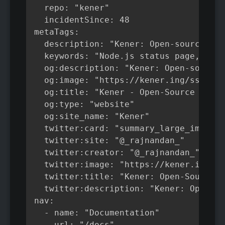
  repo: "kener"

  incidentSince: 48

metaTags:

  description: "Kener: Open-source mod
  keywords: "Node.js status page, Inci
  og:description: "Kener: Open-source 
  og:image: "https://kener.ing/ss.png"

  og:title: "Kener - Open-Source and M
  og:type: "website"

  og:site_name: "Kener"

  twitter:card: "summary_large_image"

  twitter:site: "@_rajnandan_"

  twitter:creator: "@_rajnandan_"

  twitter:image: "https://kener.ing/ss
  twitter:title: "Kener: Open-Source a
  twitter:description: "Kener: Open-so
nav:

  - name: "Documentation"

    url: "/docs"
