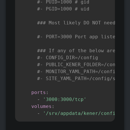
#- PUID=1000 # gid
#- PGID=1000 # uid
### Most likely DO NOT need to c
#- PORT=3000 Port app listens on
### If any of the below are chan
#- CONFIG_DIR=/config
#- PUBLIC_KENER_FOLDER=/config/s
#- MONITOR_YAML_PATH=/config/mon
#- SITE_YAML_PATH=/config/site.y
ports
:
-
'3000:3000/tcp'
volumes
:
-
'/srv/appdata/kener/config:/co