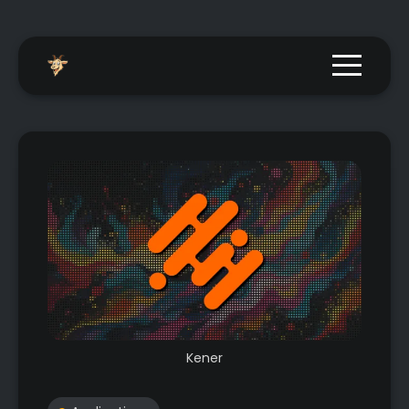
Menu togg
Kener