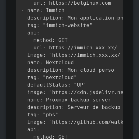
    url: https://belginux.com

- name: Immich    

  description: Mon application photos 
  tag: "immich-website"

  api:

    method: GET

    url: https://immich.xxx.xx/

  image: "https://immich.xxx.xx/_app/i
- name: Nextcloud

  description: Mon cloud perso

  tag: "nextcloud"

  defaultStatus: "UP"

  image: "https://cdn.jsdelivr.net/gh/
- name: Proxmox backup server

  description: Serveur de backup

  tag: "pbs"

  image: "https://github.com/walkxcode
  api:

    method: GET
