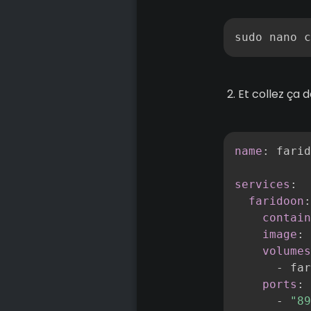
sudo nano c
Et collez ça 
name
:
 farid
services
:
faridoon
:
contain
image
:
 
volumes
-
 far
ports
:
-
"89