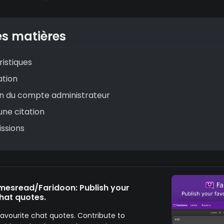
es matières
istiques
lation
on du compte administrateur
une citation
issions
amesread/Faridoon: Publish your
hat quotes.
favourite chat quotes. Contribute to