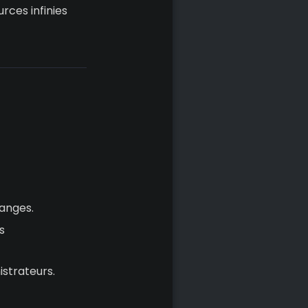
rces infinies
ranges.
s
strateurs.