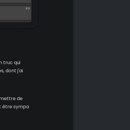
n truc qui
, dont j'ai
rmettre de
ut être sympa