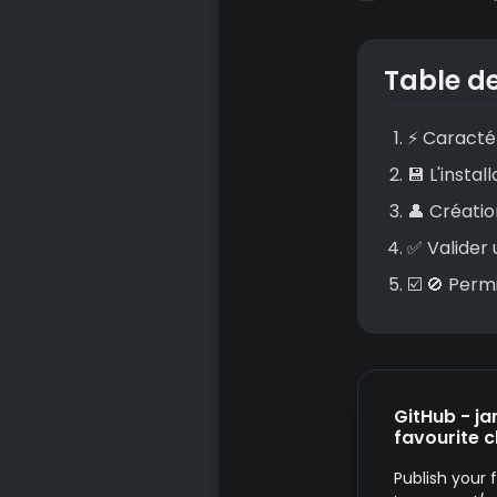
Table d
⚡ Caractér
💾 L'instal
👤 Créati
✅ Valider 
☑️ 🚫 Perm
GitHub - j
favourite c
Publish your 