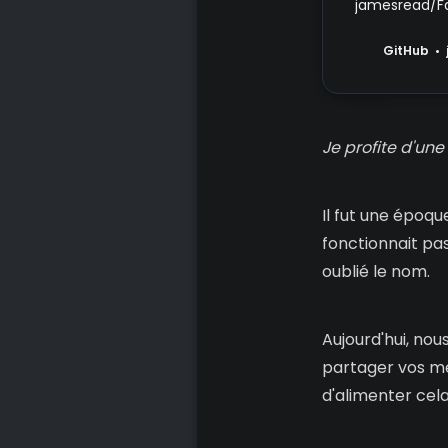
jamesread/F
on GitHub.
GitHub
Je profite d'une
Il fut une époque
fonctionnait pas
oublié le nom.
Aujourd'hui, nou
partager vos mei
d'alimenter cela