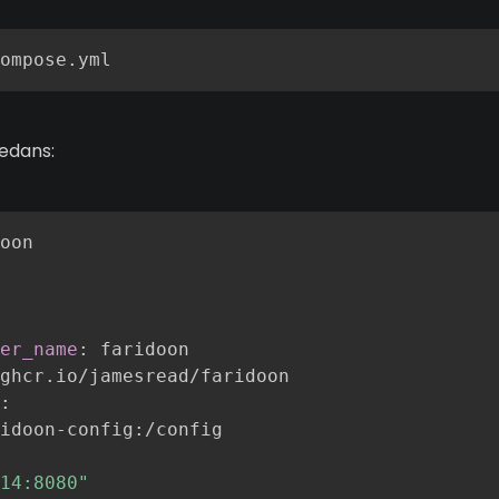
ompose.yml
dedans:
oon

er_name
:
 faridoon

ghcr.io/jamesread/faridoon

:
idoon
-
config
:
/config

14:8080"