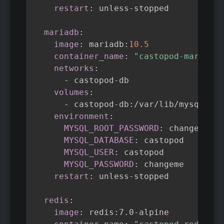
📥 Importation de Podcast : 
restart
:
 unless
-
stopped

déménagez votre podcast existant 
vers Castopod
mariadb
:
📤 Déplacez votre podcast chez un 
image
:
 mariadb
:
10.5
autre hébergeur
container_name
:
"castopod-mariadb"
🔀 Multi-locataire : hébergez autant 
networks
:
de podcasts que vous le souhaitez
-
 castopod
-
db

👥 Multi-utilisateur : ajoutez des 
volumes
:
contributeurs et définissez leurs rôles
-
 castopod
-
db
:
/var/lib/mysql

environment
:
🌎 support de i18n : traduit en anglais, 
français, polonais, allemand, 
MYSQL_ROOT_PASSWORD
:
 changeme

portugais, brésilien & espagnol… et 
MYSQL_DATABASE
:
 castopod

plus à l'avenir
!
MYSQL_USER
:
 castopod

MYSQL_PASSWORD
:
 changeme

restart
:
 unless
-
stopped

redis
:
image
:
 redis
:
7.0
-
alpine
