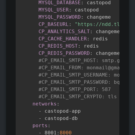
🔉 Générez des extraits sonores
MYSQL_DATABASE
:
 castopod

MYSQL_USER
:
 castopod

▶️ Intégrer vos épisodes dans 
n'importe quel site web
MYSQL_PASSWORD
:
 changeme

CP_BASEURL
:
"https://ndd.tld"
💸 Monétisation:
CP_ANALYTICS_SALT
:
 changeme

🔗 Liens de financement
CP_CACHE_HANDLER
:
 redis

📲 publicité “listen-to-click”
CP_REDIS_HOST
:
 redis

🤝 value4value / WebMonetization
CP_REDIS_PASSWORD
:
 changeme
-
redi
#CP_EMAIL_SMTP_HOST: smtp.gmail.
💎 Podcasts premium
#CP_EMAIL_FROM: monmail@gmail.co
📡 Publiez vos épisodes partout avec 
#CP_EMAIL_SMTP_USERNAME: monmail
RSS :
#CP_EMAIL_SMTP_PASSWORD: bqyggfd
📱 Sur tous les index et toutes les 
#CP_EMAIL_SMTP_PORT: 587
applications : Podcast Index, 
#CP_EMAIL_SMTP_CRYPTO: tls
Podcasts Apple, Spotify, Google 
networks
:
Podcasts, Deezer, Podcast Addict, 
-
 castopod
-
app

Podfriend…
-
 castopod
-
db

⚡ Diffusez instantanément vos 
ports
:
épisodes avec WebSub
-
 8001
:
8000