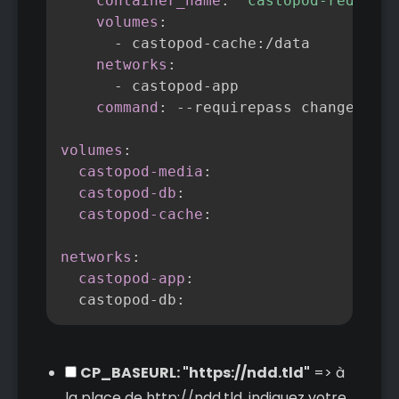
container_name
:
"castopod-redis"
volumes
:
-
 castopod
-
cache
:
/data

networks
:
-
 castopod
-
app

command
:
-
-
requirepass changeme
-
re
volumes
:
castopod-media
:
castopod-db
:
castopod-cache
:
networks
:
castopod-app
:
  castopod
-
db
:
CP_BASEURL: "https://ndd.tld"
=> à
la place de http://ndd.tld, indiquez votre