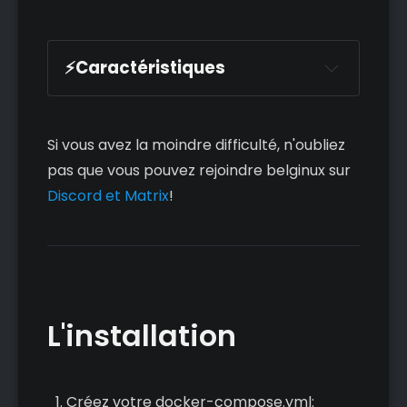
⚡Caractéristiques
🌱 Libre, gratuit & open-source 
(Licence AGPL v3)
🔐 focalisé sur la souveraineté des 
Si vous avez la moindre difficulté, n'oubliez
données : votre contenu, votre 
pas que vous pouvez rejoindre belginux sur
audience et vos statiistiques vous 
Discord et Matrix
!
appartiennent, et à vous seulement
🪄 Fonctionnalités du Podcasting 2.0 : 
GUID, verrouillage, transcriptions, 
financement, chapitres, géo-
localisation, intervenants, extraits 
sonores, …
L'installation
💬 Réseau social intégré :
🚀 Castopod fait partie du Fédivers, 
un réseau social décentralisé
Créez votre docker-compose.yml: