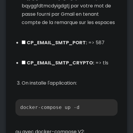
bqyggfdtmcdyigdgtj par votre mot de
passe fourni par Gmail en tenant
compte de la remarque sur les espaces
CP_EMAIL_SMTP_PORT:
=> 587
CP_EMAIL_SMTP_CRYPTO:
=> tls
On installe l'application:
Copier
ou avec docker-compose V2: