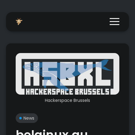
Menu togg
Hackerspace Brussels
News
belginux au